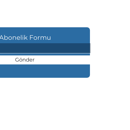
Abonelik Formu
Gönder
şı Mahallesi Atatürk Bulvarı Köşk
anı 84/A Altınordu/ ORDU
etişim: 0(452) 225 00 25