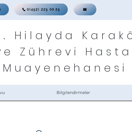
u
0(452) 225 00 25
r. Hilayda Karak
ve Zührevi Hasta
Muayenehanesi
vu
Bilgilendirmeler