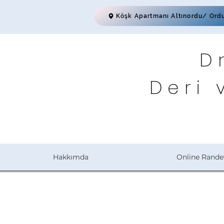
Köşk Apartmanı Altınordu/ Ord
D
Deri 
Hakkımda
Online Rande