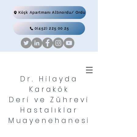
Köşk Apartmanı Altınordu/ Ordu
0(452) 225 00 25
Dr. Hilayda
Karakök
Deri ve Zührevi
Hastalıklar
Muayenehanesi