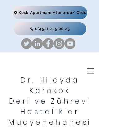
Köşk Apartmanı Altınordu/ Ordu
0(452) 225 00 25
Dr. Hilayda
Karakök
Deri ve Zührevi
Hastalıklar
Muayenehanesi