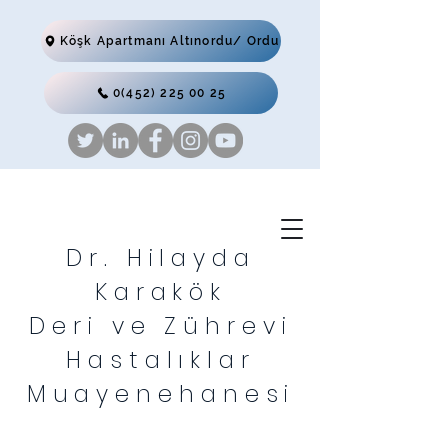
Köşk Apartmanı Altınordu/ Ordu
0(452) 225 00 25
Dr. Hilayda
Karakök
Deri ve Zührevi
Hastalıklar
Muayenehanesi