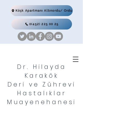
Köşk Apartmanı Altınordu/ Ordu
0(452) 225 00 25
Dr. Hilayda
Karakök
Deri ve Zührevi
Hastalıklar
Muayenehanesi