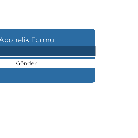
Abonelik Formu
Gönder
şı Mahallesi Atatürk Bulvarı Köşk
anı 84/A Altınordu/ ORDU
etişim: 0(452) 225 00 25