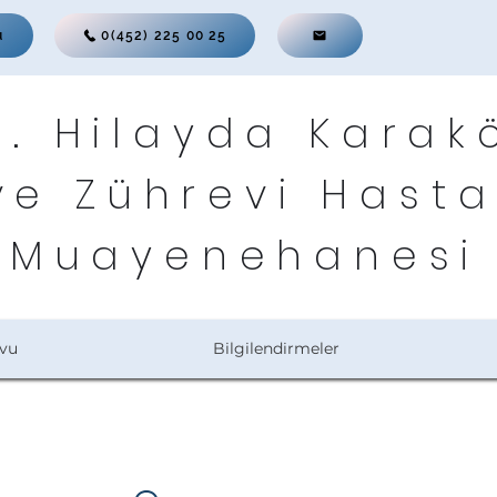
u
0(452) 225 00 25
r. Hilayda Karak
ve Zührevi Hasta
Muayenehanesi
vu
Bilgilendirmeler