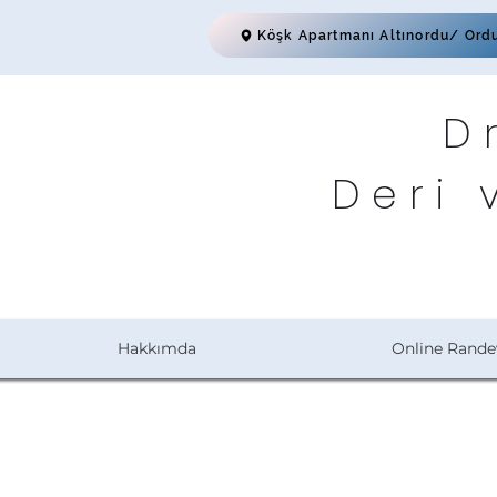
Köşk Apartmanı Altınordu/ Ord
D
Deri 
Hakkımda
Online Rande