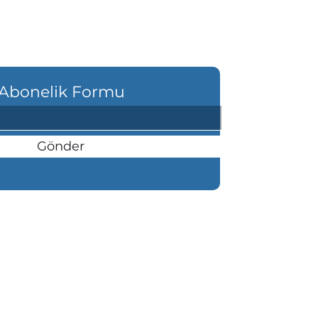
Abonelik Formu
Gönder
şı Mahallesi Atatürk Bulvarı Köşk
anı 84/A Altınordu/ ORDU
etişim: 0(452) 225 00 25