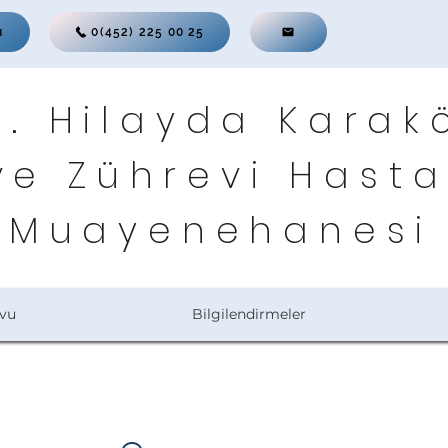
u
0(452) 225 00 25
r. Hilayda Karak
ve Zührevi Hasta
Muayenehanesi
vu
Bilgilendirmeler