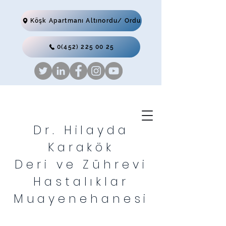
Köşk Apartmanı Altınordu/ Ordu
0(452) 225 00 25
Dr. Hilayda
Karakök
Deri ve Zührevi
Hastalıklar
Muayenehanesi