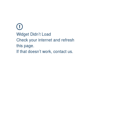
Widget Didn’t Load
Check your internet and refresh
this page.
If that doesn’t work, contact us.
Adres: Taşbaşı Mahallesi Atatürk