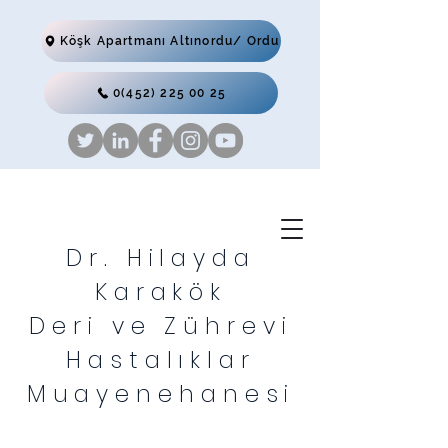
Köşk Apartmanı Altınordu/ Ordu
0(452) 225 00 25
Dr. Hilayda
Karakök
Deri ve Zührevi
Hastalıklar
Muayenehanesi