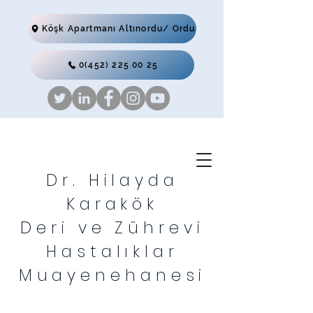
Köşk Apartmanı Altınordu/ Ordu
0(452) 225 00 25
Dr. Hilayda
Karakök
Deri ve Zührevi
Hastalıklar
Muayenehanesi