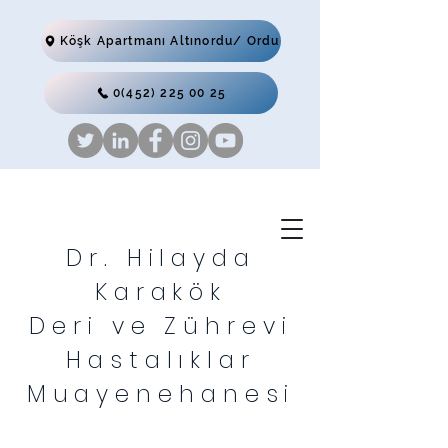
Köşk Apartmanı Altınordu/ Ordu
0(452) 225 00 25
Dr. Hilayda
Karakök
Deri ve Zührevi
Hastalıklar
Muayenehanesi