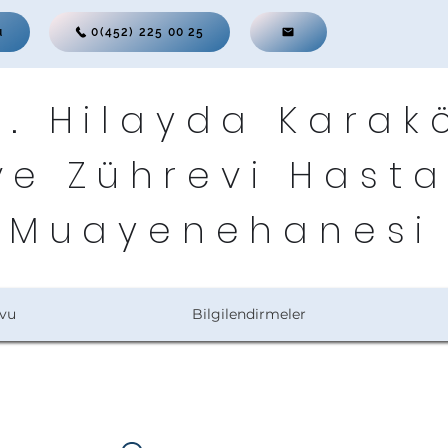
u
0(452) 225 00 25
r. Hilayda Karak
ve Zührevi Hasta
Muayenehanesi
vu
Bilgilendirmeler