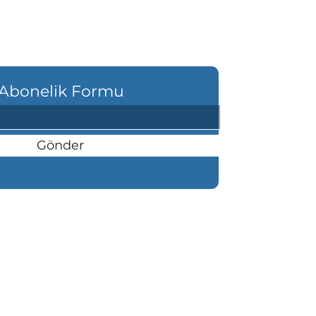
Abonelik Formu
Gönder
şı Mahallesi Atatürk Bulvarı Köşk
anı 84/A Altınordu/ ORDU
etişim: 0(452) 225 00 25