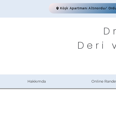
Köşk Apartmanı Altınordu/ Ord
D
Deri 
Hakkımda
Online Rande