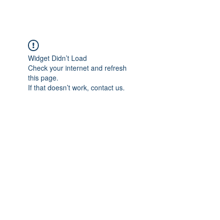
Widget Didn’t Load
Check your internet and refresh
this page.
If that doesn’t work, contact us.
Adres: Taşbaşı Mahallesi Atatürk