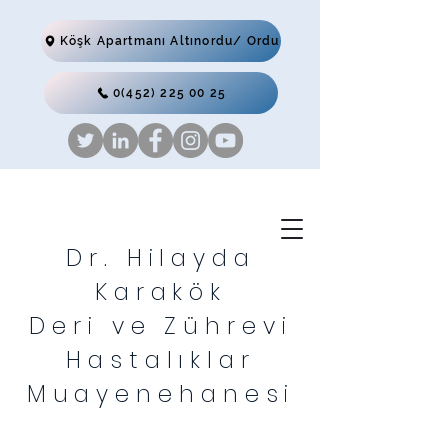
Köşk Apartmanı Altınordu/ Ordu
0(452) 225 00 25
Dr. Hilayda
Karakök
Deri ve Zührevi
Hastalıklar
Muayenehanesi