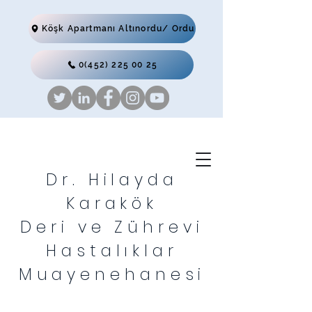
Köşk Apartmanı Altınordu/ Ordu
0(452) 225 00 25
Dr. Hilayda
Karakök
Deri ve Zührevi
Hastalıklar
Muayenehanesi