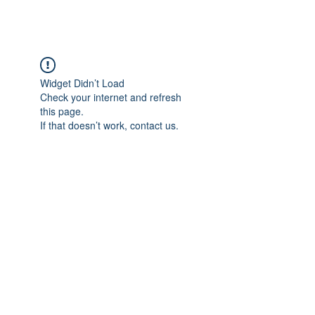
Widget Didn’t Load
Check your internet and refresh
this page.
If that doesn’t work, contact us.
Adres: Taşbaşı Mahallesi Atatürk