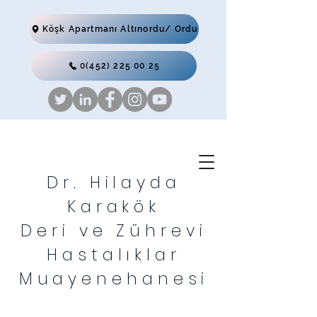
Köşk Apartmanı Altınordu/ Ordu
0(452) 225 00 25
Dr. Hilayda
Karakök
Deri ve Zührevi
Hastalıklar
Muayenehanesi