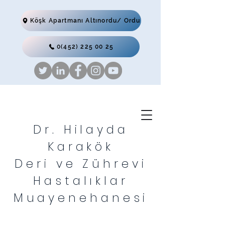
Köşk Apartmanı Altınordu/ Ordu
0(452) 225 00 25
Dr. Hilayda
Karakök
Deri ve Zührevi
Hastalıklar
Muayenehanesi