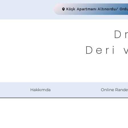
Köşk Apartmanı Altınordu/ Ord
D
Deri 
Hakkımda
Online Rande