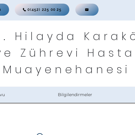
u
0(452) 225 00 25
r. Hilayda Karak
ve Zührevi Hasta
Muayenehanesi
vu
Bilgilendirmeler