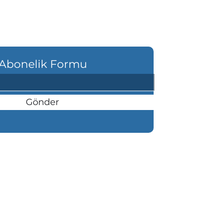
Abonelik Formu
Gönder
şı Mahallesi Atatürk Bulvarı Köşk
anı 84/A Altınordu/ ORDU
etişim: 0(452) 225 00 25