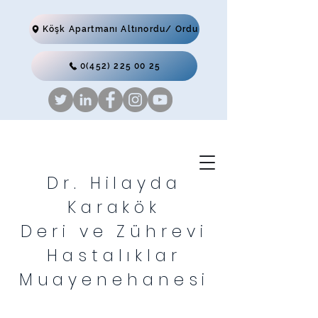
Köşk Apartmanı Altınordu/ Ordu
0(452) 225 00 25
Dr. Hilayda
Karakök
Deri ve Zührevi
Hastalıklar
Muayenehanesi