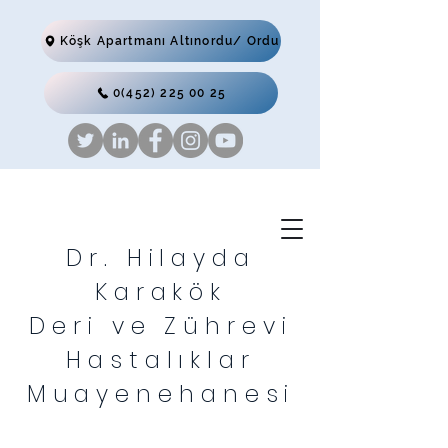
Köşk Apartmanı Altınordu/ Ordu
0(452) 225 00 25
Dr. Hilayda
Karakök
Deri ve Zührevi
Hastalıklar
Muayenehanesi