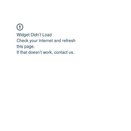
Widget Didn’t Load
Check your internet and refresh
this page.
If that doesn’t work, contact us.
Adres: Taşbaşı Mahallesi Atatürk