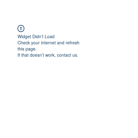
Widget Didn’t Load
Check your internet and refresh
this page.
If that doesn’t work, contact us.
Adres: Taşbaşı Mahallesi Atatürk