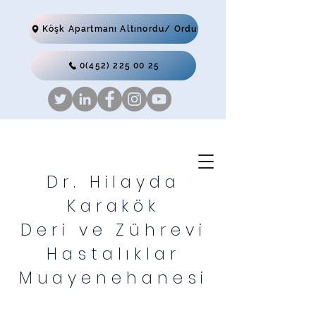
Köşk Apartmanı Altınordu/ Ordu
0(452) 225 00 25
Dr. Hilayda
Karakök
Deri ve Zührevi
Hastalıklar
Muayenehanesi