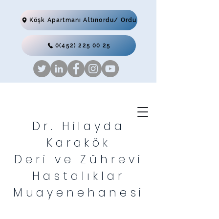
Köşk Apartmanı Altınordu/ Ordu
0(452) 225 00 25
Dr. Hilayda
Karakök
Deri ve Zührevi
Hastalıklar
Muayenehanesi